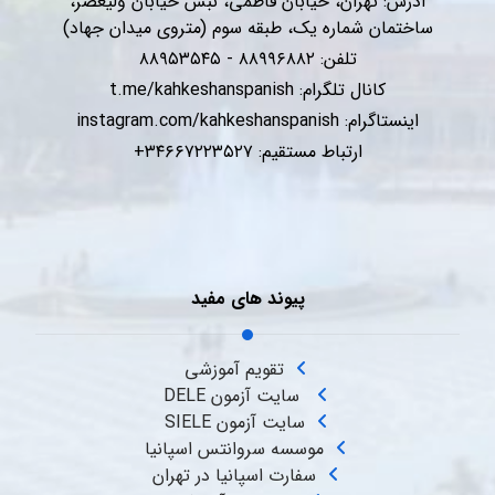
آدرس: تهران، خیابان فاطمی، نبش خیابان ولیعصر،
ساختمان شماره یک، طبقه سوم (متروی میدان جهاد)
تلفن: ۸۸۹۹۶۸۸۲ - ۸۸۹۵۳۵۴۵
کانال تلگرام:
t.me/kahkeshanspanish
اینستاگرام:
instagram.com/kahkeshanspanish
ارتباط مستقیم: ۳۴۶۶۷۲۲۳۵۲۷+
پیوند های مفید
تقویم آموزشی
سایت آزمون DELE
سایت آزمون SIELE
موسسه سروانتس اسپانیا
سفارت اسپانیا در تهران